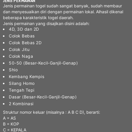
JENIS
PERMAINAN
Jenis permainan togel sudah sangat banyak, sudah membaur
dan menyesuaikan diri dengan permainan lokal. Alhasil dikenal
beberapa karakteristik togel daerah.
Jenis permainan yang disajikan disini adalah:
4D, 3D dan 2D
Colok Bebas
Colok Bebas 2D
Colok Jitu
Colok Naga
50-50 (Besar-Kecil-Ganjil-Genap)
Shio
Kembang Kempis
Silang Homo
Tengah Tepi
Dasar (Besar-Kecil-Ganjil-Genap)
2 Kombinasi
Struktur nomor keluar (misalnya : A B C D), berarti:
A = AS
B = KOP
C = KEPALA