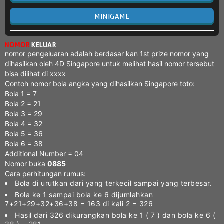
MINIGAME
NOMOR
KELUAR
nomor pengeluaran adalah berdasar kan 1st prize nomor yang
dihasilkan oleh 4D Singapore untuk melihat hasil nomor tersebut
bisa dilihat di xxxx
Contoh nomor bola angka yang dihasilkan Singapore toto:
Bola 1 = 7
Bola 2 = 21
Bola 3 = 29
Bola 4 = 32
Bola 5 = 36
Bola 6 = 38
Additional Number = 04
Nomor buka
0885
Cara perhitungan rumus:
Bola di urutkan dari yang terkecil sampai yang terbesar.
Bola ke 1 sampai bola ke 6 dijumlahkan
7+21+29+32+36+38 = 163 di kali 2 = 326
Hasil dari 326 dikurangkan bola ke 1 ( 7 ) dan bola ke 6 (