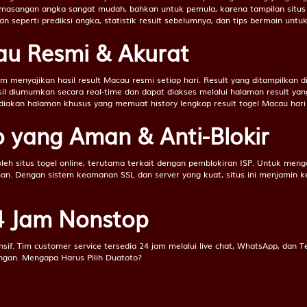
 pemasangan angka sangat mudah, bahkan untuk pemula, karena tampilan situ
han seperti prediksi angka, statistik result sebelumnya, dan tips bermain 
cau Resmi & Akurat
enyajikan hasil result Macau resmi setiap hari. Result yang ditampilkan di
asil diumumkan secara real-time dan dapat diakses melalui halaman result ya
diakan halaman khusus yang memuat history lengkap result togel Macau hari 
o yang Aman & Anti-Blokir
h situs togel online, terutama terkait dengan pemblokiran ISP. Untuk mengat
guan. Dengan sistem keamanan SSL dan server yang kuat, situs ini menjamin 
4 Jam Nonstop
nsif. Tim customer service tersedia 24 jam melalui live chat, WhatsApp, d
angan. Mengapa Harus Pilih Duatoto?