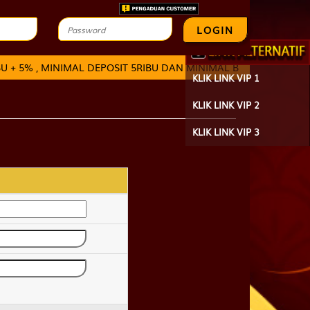
LOGIN
, MINIMAL DEPOSIT 5RIBU DAN MINIMAL BETTING 100 RUPIAH,
KLIK LINK VIP 1
KLIK LINK VIP 2
KLIK LINK VIP 3