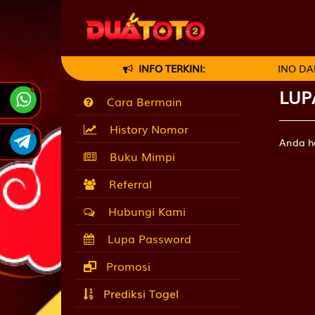
SELAMAT DATANG DI DUATOTO. SITUS LIVECASINO DAN SITUS
INFO TERKINI:
LUP
Cara Bermain
History Nomor
Anda h
Buku Mimpi
Referral
Hubungi Kami
Lupa Password
Promosi
Prediksi Togel