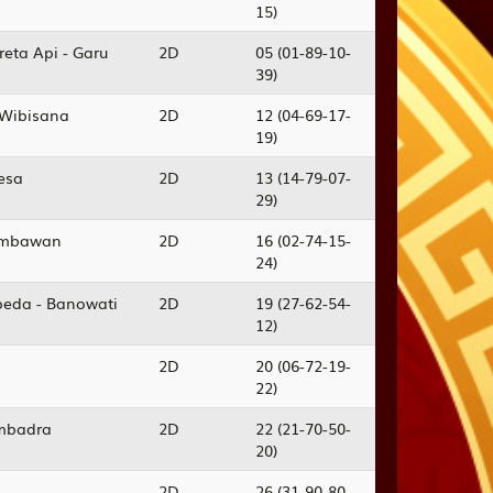
15)
eta Api - Garu
2D
05 (01-89-10-
39)
 Wibisana
2D
12 (04-69-17-
19)
kesa
2D
13 (14-79-07-
29)
Jembawan
2D
16 (02-74-15-
24)
epeda - Banowati
2D
19 (27-62-54-
12)
2D
20 (06-72-19-
22)
embadra
2D
22 (21-70-50-
20)
2D
26 (31-90-80-