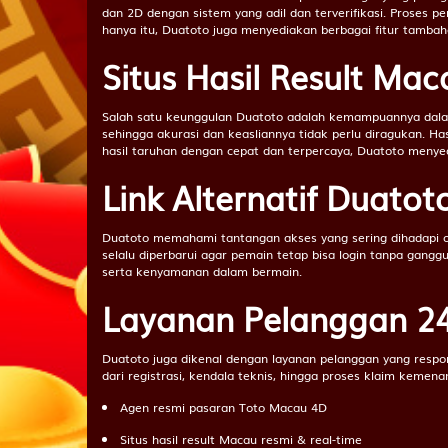
19
dan 2D dengan sistem yang adil dan terverifikasi. Proses
hanya itu, Duatoto juga menyediakan berbagai fitur tamba
Situs Hasil Result Ma
20
Salah satu keunggulan Duatoto adalah kemampuannya dalam m
21
sehingga akurasi dan keasliannya tidak perlu diragukan. H
hasil taruhan dengan cepat dan terpercaya, Duatoto menye
22
Link Alternatif Duatot
23
Duatoto memahami tantangan akses yang sering dihadapi ole
selalu diperbarui agar pemain tetap bisa login tanpa gang
serta kenyamanan dalam bermain.
24
Layanan Pelanggan 2
25
Duatoto juga dikenal dengan layanan pelanggan yang respo
dari registrasi, kendala teknis, hingga proses klaim kemen
26
Agen resmi pasaran Toto Macau 4D
Situs hasil result Macau resmi & real-time